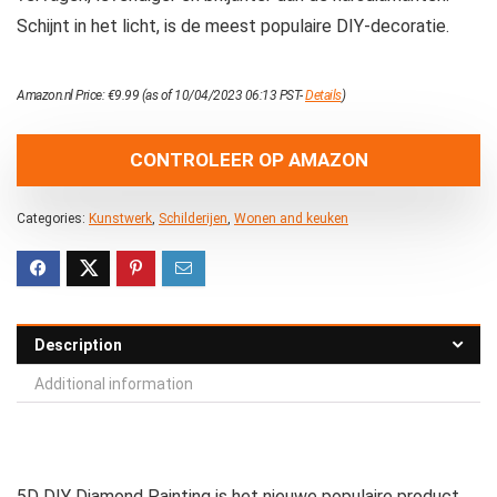
Schijnt in het licht, is de meest populaire DIY-decoratie.
Amazon.nl Price:
€
9.99
(as of 10/04/2023 06:13 PST-
Details
)
CONTROLEER OP AMAZON
Categories:
Kunstwerk
,
Schilderijen
,
Wonen and keuken
Description
Additional information
5D DIY Diamond Painting is het nieuwe populaire product,