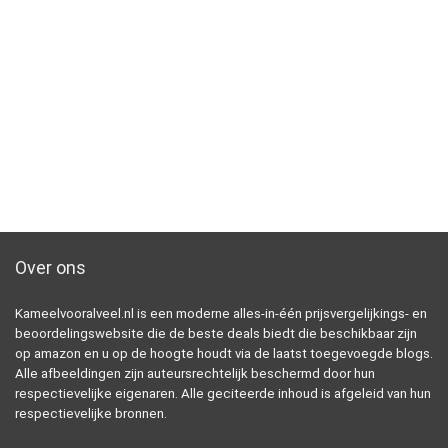
Over ons
Kameelvooralveel.nl is een moderne alles-in-één prijsvergelijkings- en
beoordelingswebsite die de beste deals biedt die beschikbaar zijn
op amazon en u op de hoogte houdt via de laatst toegevoegde blogs.
Alle afbeeldingen zijn auteursrechtelijk beschermd door hun
respectievelijke eigenaren. Alle geciteerde inhoud is afgeleid van hun
respectievelijke bronnen.