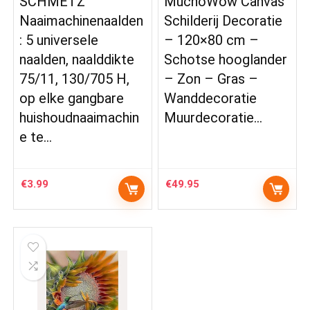
SCHMETZ
MuchoWow Canvas
Naaimachinenaalden
Schilderij Decoratie
: 5 universele
– 120×80 cm –
naalden, naalddikte
Schotse hooglander
75/11, 130/705 H,
– Zon – Gras –
op elke gangbare
Wanddecoratie
huishoudnaaimachin
Muurdecoratie…
e te…
€
3.99
€
49.95