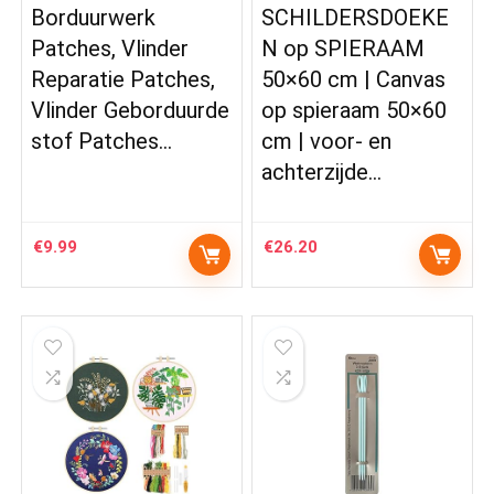
Borduurwerk
SCHILDERSDOEKE
Patches, Vlinder
N op SPIERAAM
Reparatie Patches,
50×60 cm | Canvas
Vlinder Geborduurde
op spieraam 50×60
stof Patches…
cm | voor- en
achterzijde…
€
9.99
€
26.20