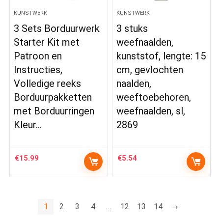
KUNSTWERK
KUNSTWERK
3 Sets Borduurwerk
3 stuks
Starter Kit met
weefnaalden,
Patroon en
kunststof, lengte: 15
Instructies,
cm, gevlochten
Volledige reeks
naalden,
Borduurpakketten
weeftoebehoren,
met Borduurringen
weefnaalden, sl,
Kleur…
2869
€
15.99
€
5.54
1
2
3
4
…
12
13
14
→