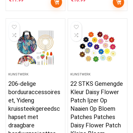
€
11.99
€
10.99
KUNSTWERK
KUNSTWERK
206-delige
22 STKS Gemengde
borduuraccessoires
Kleur Daisy Flower
et, Yideng
Patch Ijzer Op
kruissteekgereedsc
Naaien Op Bloem
hapset met
Patches Patches
draagbare
Daisy Flower Patch