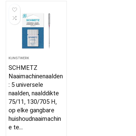
KUNSTWERK
SCHMETZ
Naaimachinenaalden
: 5 universele
naalden, naalddikte
75/11, 130/705 H,
op elke gangbare
huishoudnaaimachin
e te…