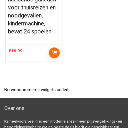
voor thuisreizen en
noodgevallen,
kindermachine,
bevat 24 spoelen…
€
16.99
No woocommerce widgets added
Over ons
Kameelvooralveel.nl is een moderne alles-in-één prijsvergelijkings- en
beoordelingswebsite die de beste deals biedt die beschikbaar zijn