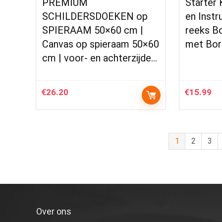
PREMIUM
Starter 
SCHILDERSDOEKEN op
en Instr
SPIERAAM 50×60 cm |
reeks B
Canvas op spieraam 50×60
met Bor
cm | voor- en achterzijde…
€
26.20
€
15.99
1
2
3
Over ons