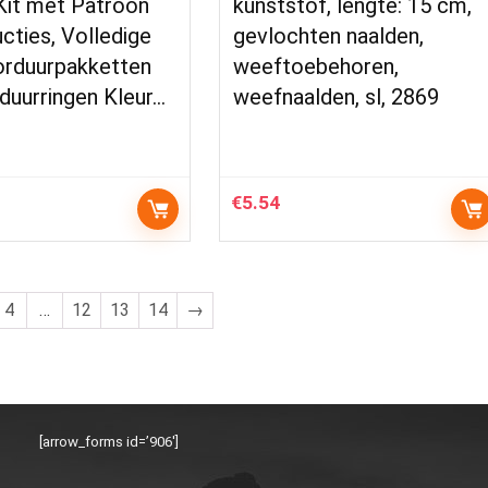
Kit met Patroon
kunststof, lengte: 15 cm,
ucties, Volledige
gevlochten naalden,
orduurpakketten
weeftoebehoren,
duurringen Kleur…
weefnaalden, sl, 2869
€
5.54
4
…
12
13
14
→
[arrow_forms id=’906′]