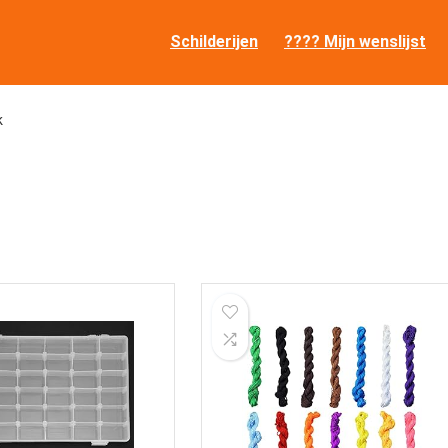
Schilderijen
???? Mijn wenslijst
k