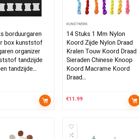
KUNSTWERK
ks borduurgaren
14 Stuks 1 Mm Nylon
r box kunststof
Koord Zijde Nylon Draad
aren organizer
Kralen Touw Koord Draad
tstof tandzijde
Sieraden Chinese Knoop
en tandzijde…
Koord Macrame Koord
Draad…
€
11.99