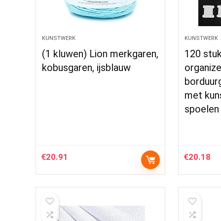
KUNSTWERK
KUNSTWERK
(1 kluwen) Lion merkgaren,
120 stu
kobusgaren, ijsblauw
organize
borduurg
met kuns
spoelen 
€
20.91
€
20.18