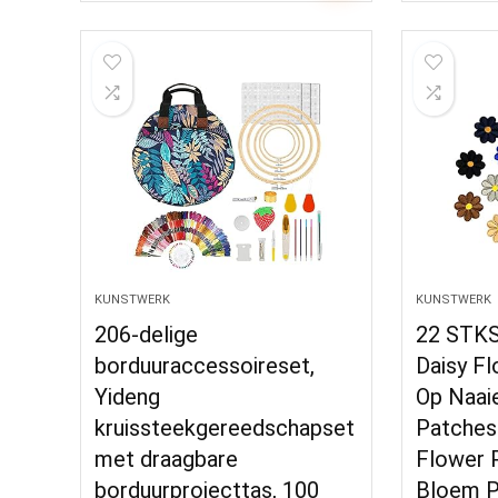
KUNSTWERK
KUNSTWERK
206-delige
22 STKS
borduuraccessoireset,
Daisy Fl
Yideng
Op Naai
kruissteekgereedschapset
Patches
met draagbare
Flower 
borduurprojecttas, 100
Bloem P