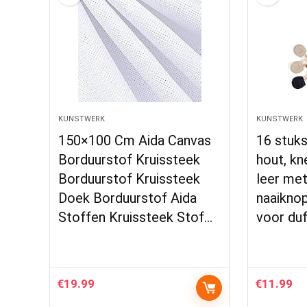
KUNSTWERK
KUNSTWERK
150×100 Cm Aida Canvas
16 stuk
Borduurstof Kruissteek
hout, k
Borduurstof Kruissteek
leer met 
Doek Borduurstof Aida
naaiknop
Stoffen Kruissteek Stof…
voor du
€
19.99
€
11.99