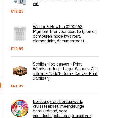
wit
€
12.25
Winsor & Newton 0290068
Pigment liner voor exacte lijnen en
contouren, hoge kwaliteit,
pigmentinkt, documentecht…
€
10.69
Schilderij op canvas - Print
Wandschilderij - Leger Wapens Zon
militair - 150x100cm - Canvas Print
Schilderij…
€
61.99
Borduurgaren, borduurwerk,
kruissteekset, meerkleurige
borduurdraad, voor
vriendschapsbanden, kruissteek,