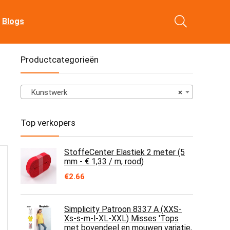
Blogs
Productcategorieën
Kunstwerk
×
Top verkopers
StoffeCenter Elastiek 2 meter (5
mm - € 1,33 / m, rood)
€
2.66
Simplicity Patroon 8337 A (XXS-
Xs-s-m-l-XL-XXL) Misses 'Tops
met bovendeel en mouwen variatie,