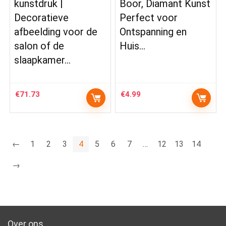
kunstdruk |
Boor, Diamant Kunst
Decoratieve
Perfect voor
afbeelding voor de
Ontspanning en
salon of de
Huis…
slaapkamer…
€
71.73
€
4.99
←
1
2
3
4
5
6
7
…
12
13
14
→
Over ons