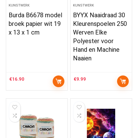
KUNSTWERK
KUNSTWERK
Burda B6678 model
BYYX Naaidraad 30
broek papier wit 19
Kleurenspoelen 250
x 13 x 1 cm
Werven Elke
Polyester voor
Hand en Machine
Naaien
€
16.90
€
9.99