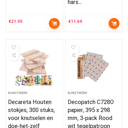
hars…
€
21.95
€
11.69
KUNSTWERK
KUNSTWERK
Decareta Houten
Decopatch C728O
stokjes, 300 stuks,
papier, 395 x 298
voor knutselen en
mm, 3-pack Rood
doe-het-zelf
wit tegelpatroon