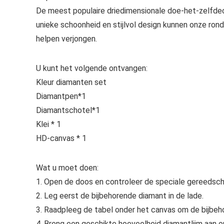
De meest populaire driedimensionale doe-het-zelfdeco
unieke schoonheid en stijlvol design kunnen onze ro
helpen verjongen.
U kunt het volgende ontvangen:
Kleur diamanten set
Diamantpen*1
Diamantschotel*1
Klei * 1
HD-canvas * 1
Wat u moet doen:
1. Open de doos en controleer de speciale gereedsc
2. Leg eerst de bijbehorende diamant in de lade.
3. Raadpleeg de tabel onder het canvas om de bijbeh
4. Breng een geschikte hoeveelheid diamantlijm aan o