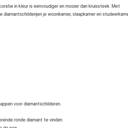
ratie in kleur is eenvoudiger en mooier dan kruissteek. Met
nde diamantschilderijen je woonkamer, slaapkamer en studeerkam
happen voor diamantschilderen.
orende ronde diamant te vinden.
p de pen.