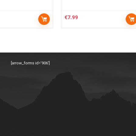
€
7.99
[arrow_forms id=’906′]