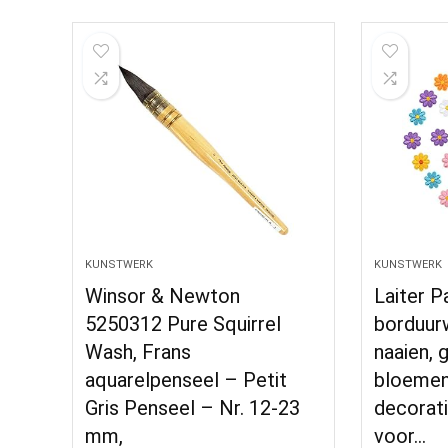
KUNSTWERK
KUNSTWERK
Winsor & Newton
Laiter P
5250312 Pure Squirrel
borduurw
Wash, Frans
naaien, 
aquarelpenseel – Petit
bloemen,
Gris Penseel – Nr. 12-23
decorat
mm,
voor…