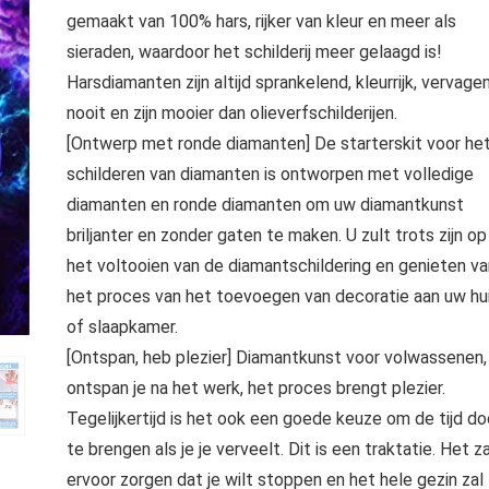
gemaakt van 100% hars, rijker van kleur en meer als
sieraden, waardoor het schilderij meer gelaagd is!
Harsdiamanten zijn altijd sprankelend, kleurrijk, vervage
nooit en zijn mooier dan olieverfschilderijen.
[Ontwerp met ronde diamanten] De starterskit voor he
schilderen van diamanten is ontworpen met volledige
diamanten en ronde diamanten om uw diamantkunst
briljanter en zonder gaten te maken. U zult trots zijn op
het voltooien van de diamantschildering en genieten va
het proces van het toevoegen van decoratie aan uw hu
of slaapkamer.
[Ontspan, heb plezier] Diamantkunst voor volwassenen,
ontspan je na het werk, het proces brengt plezier.
Tegelijkertijd is het ook een goede keuze om de tijd do
te brengen als je je verveelt. Dit is een traktatie. Het za
ervoor zorgen dat je wilt stoppen en het hele gezin zal