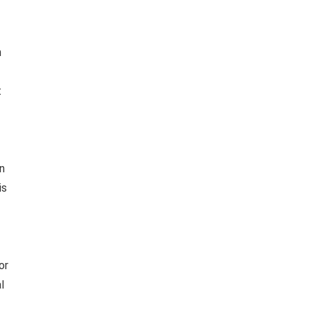
n
t
n
is
or
l