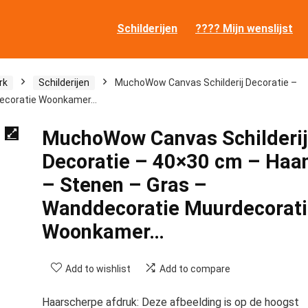
Schilderijen
???? Mijn wenslijst
rk
Schilderijen
MuchoWow Canvas Schilderij Decoratie –
decoratie Woonkamer…
MuchoWow Canvas Schilderij
Decoratie – 40×30 cm – Haa
– Stenen – Gras –
Wanddecoratie Muurdecorati
Woonkamer…
Add to wishlist
Add to compare
Haarscherpe afdruk: Deze afbeelding is op de hoogst