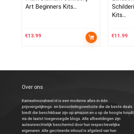
Art Beginners Kits…
Schilder
Kits…
€
13.99
€
11.99
Over ons
Kameelvooralveel.nl is een moderne alles-in-één
prijsvergelijkings- en beoordelingswebsite die de beste deals
biedt die beschikbaar zijn op amazon en u op de hoogte houdt
via de laatst toegevoegde blogs. Alle afbeeldingen zijn
auteursrechtelijk beschermd door hun respectievelijke
eigenaren. Alle geciteerde inhoud is afgeleid van hun