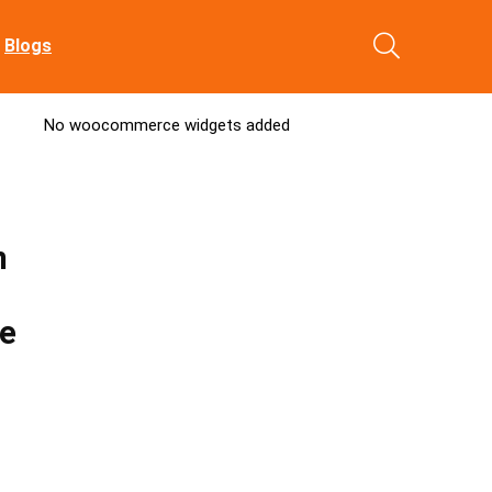
Blogs
No woocommerce widgets added
n
e