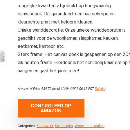
mogelijke kwaliteit afgedrukt op hoogwaardig
canvasdoek. Dit garandeert een haarscherpe en
kleurechte print met heldere kleuren.
Unieke wanddecoratie: Onze unieke wanddecoratie is
geschikt voor de woonkamer, slaapkamer, keuken,
eetkamer, kantoor, etc.
Sterk frame: Het canvas doek is gespannen op een 2
dik houten frame. Hierdoor is het schilderij klaar om op 
hangen en gaat het jaren mee!
Amazon.nl Price:
€
34.79
(as of 10/04/2023 06:13 PST-
Details
)
CONTROLEER OP
AMAZON
Categories:
Kunstwerk
,
Schilderijen
,
Wonen and keuken