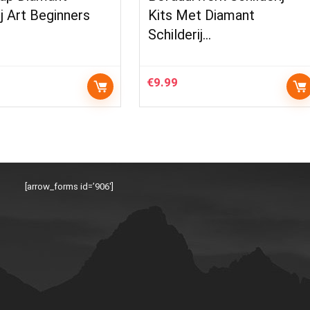
ij Art Beginners
Kits Met Diamant
Schilderij…
€
9.99
[arrow_forms id=’906′]