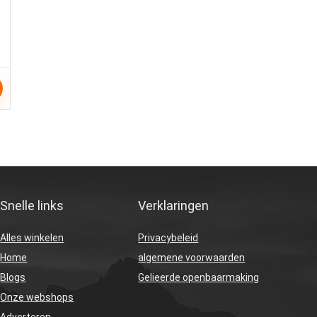
Snelle links
Verklaringen
Alles winkelen
Privacybeleid
Home
algemene voorwaarden
Blogs
Gelieerde openbaarmaking
Onze webshops