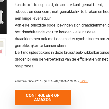
kunststof, transparant, de andere kant gematteerd,
robuust en duurzaam, niet gemakkelijk te breken en he
een lange levensduur.
Aan elke tandzijde spoel bevinden zich draadklemmen
het draaduiteinde vast te houden. Je kunt deze
draadklemmen ook met een marker symboliseren om z
gemakkelijker te kunnen slaan.
De tandzijdestickers in deze kruissteek-wikkelkartons
dragen bij aan de verbetering van de efficiëntie van het
naaiproces.
Amazon.nl Price:
€
20.18
(as of 10/04/2023 05:34 PST-
Details
)
CONTROLEER OP
AMAZON