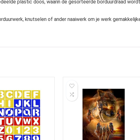
edeelde plastic doos, waarin de gesorteerde borduurdraad word
borduurwerk, knutselen of ander naaiwerk om je werk gemakkelijk