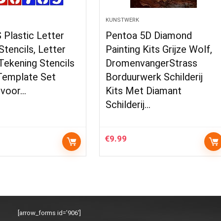
KUNSTWERK
Plastic Letter
Pentoa 5D Diamond
 Stencils, Letter
Painting Kits Grijze Wolf,
 Tekening Stencils
DromenvangerStrass
 Template Set
Borduurwerk Schilderij
 voor…
Kits Met Diamant
Schilderij…
€
9.99
[arrow_forms id=’906′]