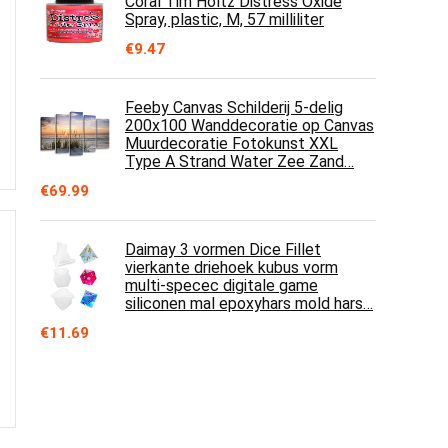
Coral Tim Holtz Distress Oxide
Spray, plastic, M, 57 milliliter
€
9.47
Feeby Canvas Schilderij 5-delig
200x100 Wanddecoratie op Canvas
Muurdecoratie Fotokunst XXL
Type A Strand Water Zee Zand…
€
69.99
Daimay 3 vormen Dice Fillet
vierkante driehoek kubus vorm
multi-specec digitale game
siliconen mal epoxyhars mold hars…
€
11.69