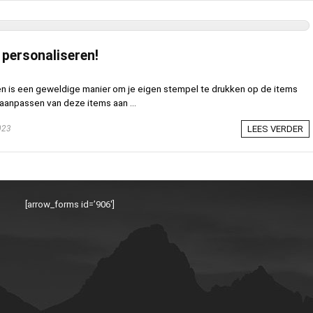
 personaliseren!
en is een geweldige manier om je eigen stempel te drukken op de items
t aanpassen van deze items aan ...
023
LEES VERDER
[arrow_forms id=’906′]