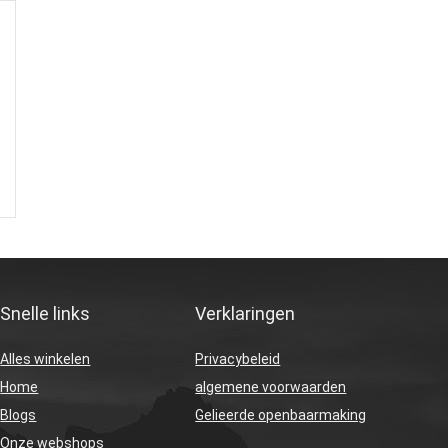
Snelle links
Verklaringen
Alles winkelen
Privacybeleid
Home
algemene voorwaarden
Blogs
Gelieerde openbaarmaking
Onze webshops