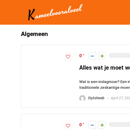
Algemeen
0
Alles wat je moet 
Wat is een inslagmoer? Een i
traditionele zeskantige moere
Stylishweb
April 27, 20
0