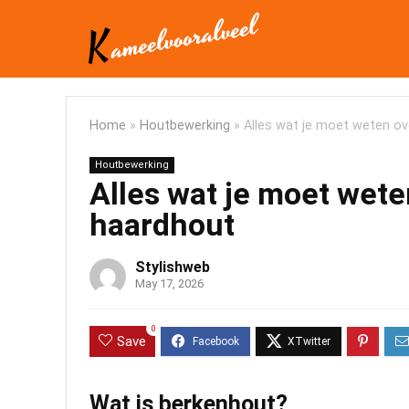
Home
»
Houtbewerking
»
Alles wat je moet weten o
Houtbewerking
Alles wat je moet wet
haardhout
Stylishweb
May 17, 2026
0
Save
Wat is berkenhout?