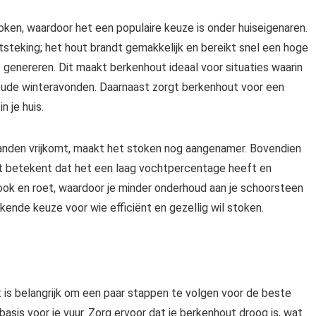
oken, waardoor het een populaire keuze is onder huiseigenaren.
ntsteking; het hout brandt gemakkelijk en bereikt snel een hoge
t genereren. Dit maakt berkenhout ideaal voor situaties waarin
 koude winteravonden. Daarnaast zorgt berkenhout voor een
n je huis.
randen vrijkomt, maakt het stoken nog aangenamer. Bovendien
 betekent dat het een laag vochtpercentage heeft en
rook en roet, waardoor je minder onderhoud aan je schoorsteen
kende keuze voor wie efficiënt en gezellig wil stoken.
 is belangrijk om een paar stappen te volgen voor de beste
asis voor je vuur. Zorg ervoor dat je berkenhout droog is, wat