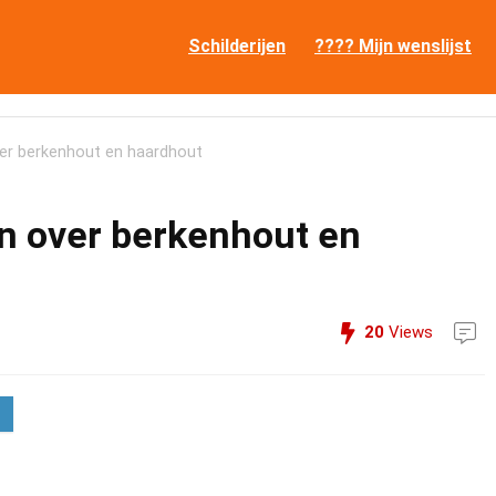
Schilderijen
???? Mijn wenslijst
ver berkenhout en haardhout
en over berkenhout en
20
Views