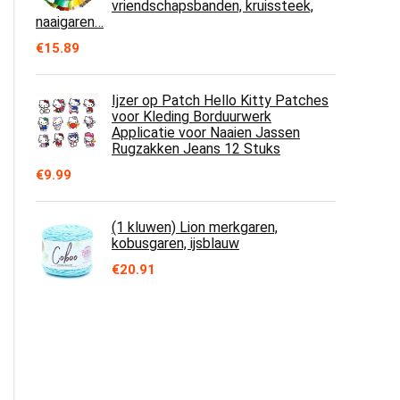
vriendschapsbanden, kruissteek,
naaigaren…
€
15.89
Ijzer op Patch Hello Kitty Patches
voor Kleding Borduurwerk
Applicatie voor Naaien Jassen
Rugzakken Jeans 12 Stuks
€
9.99
(1 kluwen) Lion merkgaren,
kobusgaren, ijsblauw
€
20.91