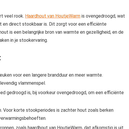
rt veel rook.
Haardhout van HoutjeWarm
is ovengedroogd, wat
n direct stookbaar is. Dit zorgt voor een efficiënte
out is een belangrijke bron van warmte en gezelligheid, en de
aken in je stookervaring.
t
beuken voor een langere brandduur en meer warmte.
 levendig vlammenspel.
ed gedroogd is, bij voorkeur ovengedroogd, om een efficiënte
n. Voor korte stookperiodes is zachter hout zoals berken
e verwarmingsbehoeften.
onnen, zoals haardhout van HoutjeWarm, dat afkomstig is uit