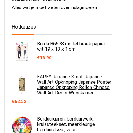
Alles wat je moet weten over inslagmoeren
Hotkeuzes
Burda B6678 model broek papier
wit 19 x 13 x 1 cm
€
16.90
EAPEY Japanse Scroll Japanse
Wall Art Opknoping Japanse Poster
Japanse Opknoping Rollen Chinese
Wall Art Decor Woonkamer
€
62.22
Borduurgaren, borduurwerk,
kruissteekset, meerkleurige
borduurdraad, voor