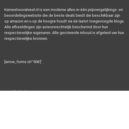
Kameelvooralveel.nl is een moderne alles-in-één prijsvergelijkings- en
beoordelingswebsite die de beste deals biedt die beschikbaar zijn
op amazon en u op de hoogte houdt via de laatst toegevoegde blogs.
Alle afbeeldingen zijn auteursrechtelijk beschermd door hun
respectievelijke eigenaren. Alle geciteerde inhoud is afgeleid van hun
respectievelijke bronnen.
[arrow_forms id=’906′]
Snelle links
Alles winkelen
Home
Blogs