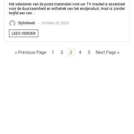
Het selecteren van de juiste materialen voor uw TV meubel is essentieel
voor de duurzaamheid en esthetiek van het eindproduct. Hout is zonder
twijfel een van ...
Stylishweb
October 20, 2023
LEES VERDER
« Previous Page
1
2
3
4
5
Next Page »