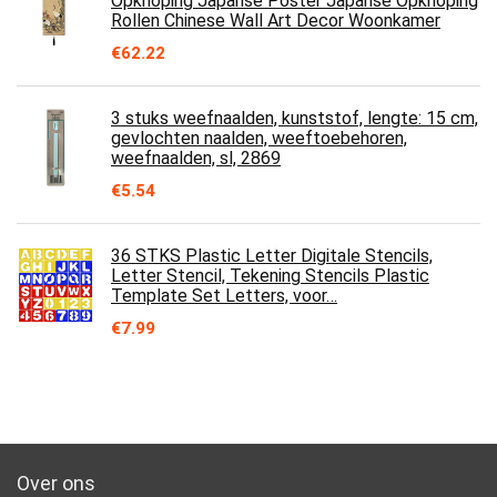
Opknoping Japanse Poster Japanse Opknoping
Rollen Chinese Wall Art Decor Woonkamer
€
62.22
3 stuks weefnaalden, kunststof, lengte: 15 cm,
gevlochten naalden, weeftoebehoren,
weefnaalden, sl, 2869
€
5.54
36 STKS Plastic Letter Digitale Stencils,
Letter Stencil, Tekening Stencils Plastic
Template Set Letters, voor…
€
7.99
Over ons