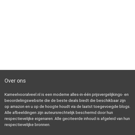
Over ons
Kameelvooralveel.nl is een moderne alles-in-één prijsvergelijkings- en
beoordelingswebsite die de beste deals biedt die beschikbaar zijn
op amazon en u op de hoogte houdt via de laatst toegevoegde blogs.
Alle afbeeldingen zijn auteursrechtelijk beschermd door hun
respectievelijke eigenaren. Alle geciteerde inhoud is afgeleid van hun
respectievelijke bronnen.