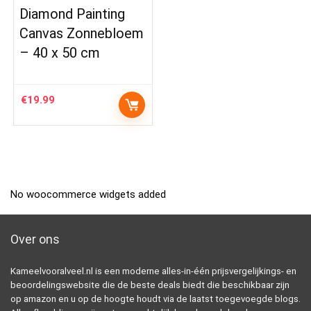
Diamond Painting
Canvas Zonnebloem
– 40 x 50 cm
€
19.99
No woocommerce widgets added
Over ons
Kameelvooralveel.nl is een moderne alles-in-één prijsvergelijkings- en
beoordelingswebsite die de beste deals biedt die beschikbaar zijn
op amazon en u op de hoogte houdt via de laatst toegevoegde blogs.