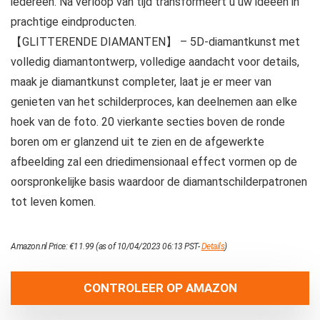
iedereen. Na verloop van tijd transformeert u uw ideeën in
prachtige eindproducten.
【GLITTERENDE DIAMANTEN】 – 5D-diamantkunst met
volledig diamantontwerp, volledige aandacht voor details,
maak je diamantkunst completer, laat je er meer van
genieten van het schilderproces, kan deelnemen aan elke
hoek van de foto. 20 vierkante secties boven de ronde
boren om er glanzend uit te zien en de afgewerkte
afbeelding zal een driedimensionaal effect vormen op de
oorspronkelijke basis waardoor de diamantschilderpatronen
tot leven komen.
Amazon.nl Price:
€
11.99
(as of 10/04/2023 06:13 PST-
Details
)
CONTROLEER OP AMAZON