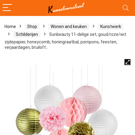
Home
Shop
Wonen and keuken
Kunstwerk
Schilderijen
Sunbeauty 11-delige set, goud/roze/wit
zijdepapier, honeycomb, honingraatbal, pompons, feesten,
verjaardagen, bruiloft…