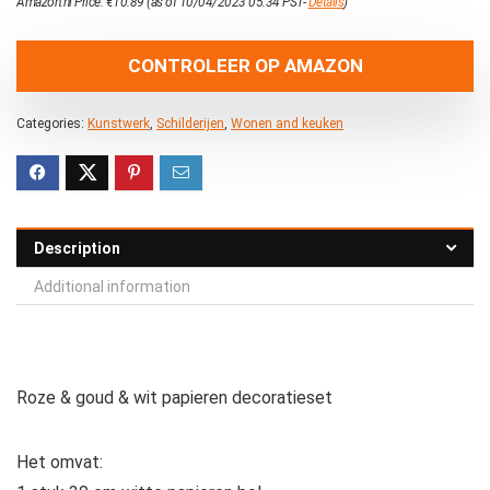
Amazon.nl Price:
€
10.89
(as of 10/04/2023 05:34 PST-
Details
)
CONTROLEER OP AMAZON
Categories:
Kunstwerk
,
Schilderijen
,
Wonen and keuken
Description
Additional information
Roze & goud & wit papieren decoratieset
Het omvat: