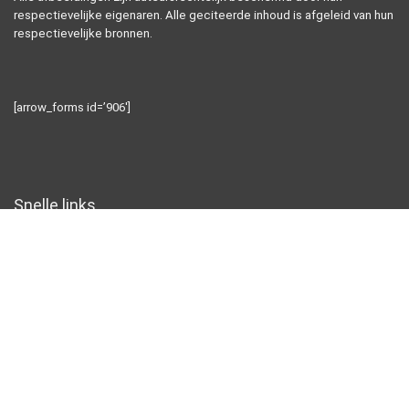
respectievelijke eigenaren. Alle geciteerde inhoud is afgeleid van hun
respectievelijke bronnen.
[arrow_forms id=’906′]
Snelle links
Alles winkelen
Home
Blogs
Onze webshops
Adverteren
Verklaringen