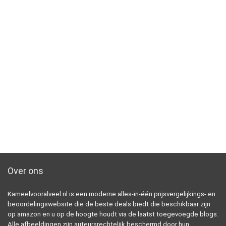
Over ons
Kameelvooralveel.nl is een moderne alles-in-één prijsvergelijkings- en
beoordelingswebsite die de beste deals biedt die beschikbaar zijn
op amazon en u op de hoogte houdt via de laatst toegevoegde blogs.
Alle afbeeldingen zijn auteursrechtelijk beschermd door hun