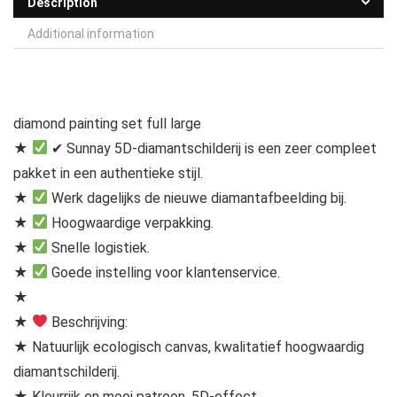
Description
Additional information
diamond painting set full large
★
✔ Sunnay 5D-diamantschilderij is een zeer compleet
pakket in een authentieke stijl.
★
Werk dagelijks de nieuwe diamantafbeelding bij.
★
Hoogwaardige verpakking.
★
Snelle logistiek.
★
Goede instelling voor klantenservice.
★
★
Beschrijving:
★ Natuurlijk ecologisch canvas, kwalitatief hoogwaardig
diamantschilderij.
★ Kleurrijk en mooi patroon, 5D-effect.