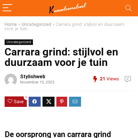
Home
»
Uncategorized
»
Carrara grind: stijlvol en duurzaam
voor je tuin
Uncategorized
Carrara grind: stijlvol en
duurzaam voor je tuin
Stylishweb
21
Views
November 15, 2025
0
Save
De oorsprong van carrara grind