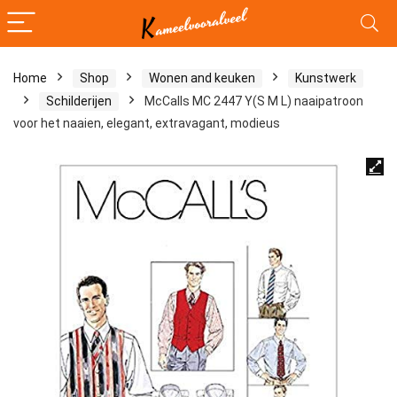
Home
Shop
Wonen and keuken
Kunstwerk
Schilderijen
McCalls MC 2447 Y(S M L) naaipatroon
voor het naaien, elegant, extravagant, modieus