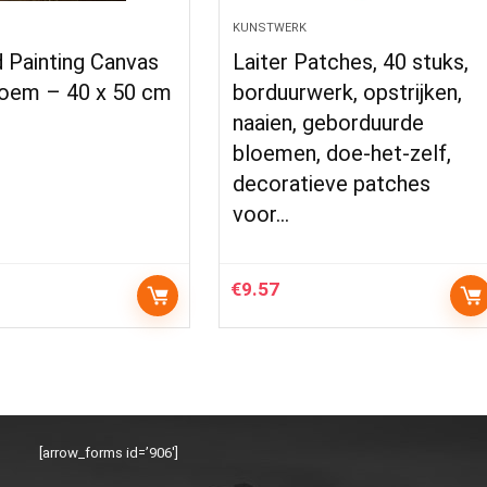
KUNSTWERK
 Painting Canvas
Laiter Patches, 40 stuks,
oem – 40 x 50 cm
borduurwerk, opstrijken,
naaien, geborduurde
bloemen, doe-het-zelf,
decoratieve patches
voor…
€
9.57
[arrow_forms id=’906′]