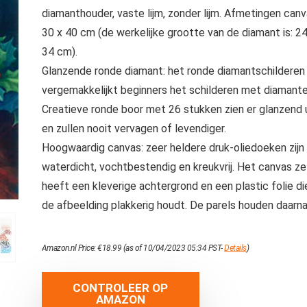
diamanthouder, vaste lijm, zonder lijm. Afmetingen can
30 x 40 cm (de werkelijke grootte van de diamant is: 24
34 cm).
Glanzende ronde diamant: het ronde diamantschilderen
vergemakkelijkt beginners het schilderen met diamante
Creatieve ronde boor met 26 stukken zien er glanzend 
en zullen nooit vervagen of levendiger.
Hoogwaardig canvas: zeer heldere druk-oliedoeken zijn
waterdicht, vochtbestendig en kreukvrij. Het canvas ze
heeft een kleverige achtergrond en een plastic folie di
de afbeelding plakkerig houdt. De parels houden daarna
Amazon.nl Price:
€
18.99
(as of 10/04/2023 05:34 PST-
Details
)
CONTROLEER OP
AMAZON