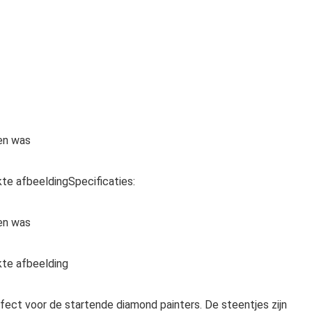
 en was
e afbeeldingSpecificaties:
 en was
te afbeelding
rfect voor de startende diamond painters. De steentjes zijn