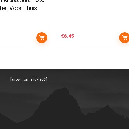
n Kruissteek Foto
en Voor Thuis
€
6.45
[arrow_forms id=’906′]