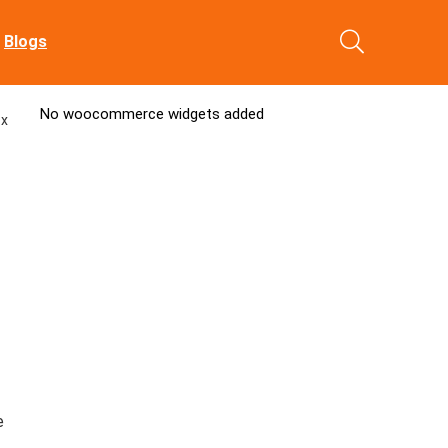
Blogs
No woocommerce widgets added
 x
e