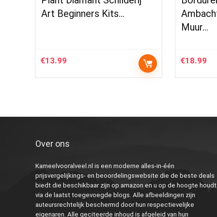
Plant Diamant Schilderij
Bordure
Art Beginners Kits…
Ambacht
Muur…
€
13.99
€
18.99
Over ons
Kameelvooralveel.nl is een moderne alles-in-één
prijsvergelijkings- en beoordelingswebsite die de beste deals
biedt die beschikbaar zijn op amazon en u op de hoogte houdt
via de laatst toegevoegde blogs. Alle afbeeldingen zijn
auteursrechtelijk beschermd door hun respectievelijke
eigenaren. Alle geciteerde inhoud is afgeleid van hun