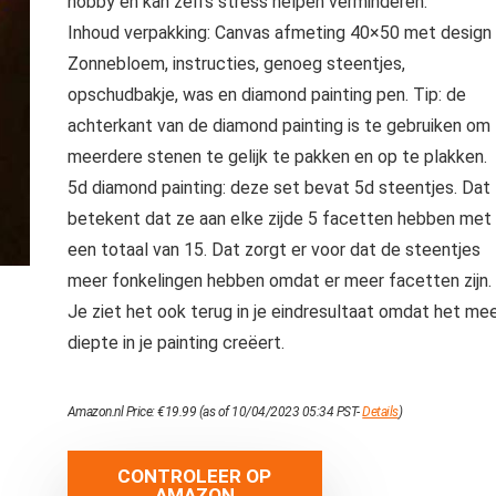
hobby en kan zelfs stress helpen verminderen.
Inhoud verpakking: Canvas afmeting 40×50 met design
Zonnebloem, instructies, genoeg steentjes,
opschudbakje, was en diamond painting pen. Tip: de
achterkant van de diamond painting is te gebruiken om
meerdere stenen te gelijk te pakken en op te plakken.
5d diamond painting: deze set bevat 5d steentjes. Dat
betekent dat ze aan elke zijde 5 facetten hebben met
een totaal van 15. Dat zorgt er voor dat de steentjes
meer fonkelingen hebben omdat er meer facetten zijn.
Je ziet het ook terug in je eindresultaat omdat het me
diepte in je painting creëert.
Amazon.nl Price:
€
19.99
(as of 10/04/2023 05:34 PST-
Details
)
CONTROLEER OP
AMAZON