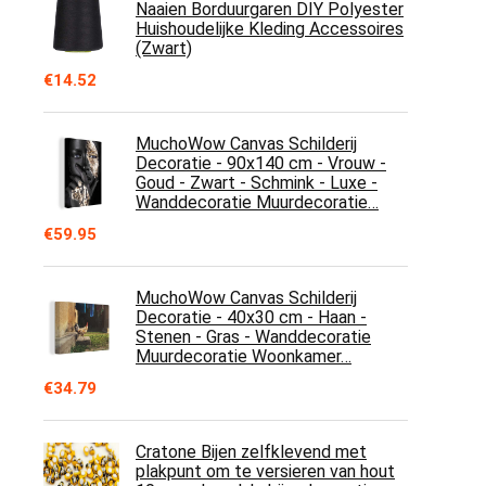
Naaien Borduurgaren DIY Polyester
Huishoudelijke Kleding Accessoires
(Zwart)
€
14.52
MuchoWow Canvas Schilderij
Decoratie - 90x140 cm - Vrouw -
Goud - Zwart - Schmink - Luxe -
Wanddecoratie Muurdecoratie…
€
59.95
MuchoWow Canvas Schilderij
Decoratie - 40x30 cm - Haan -
Stenen - Gras - Wanddecoratie
Muurdecoratie Woonkamer…
€
34.79
Cratone Bijen zelfklevend met
plakpunt om te versieren van hout