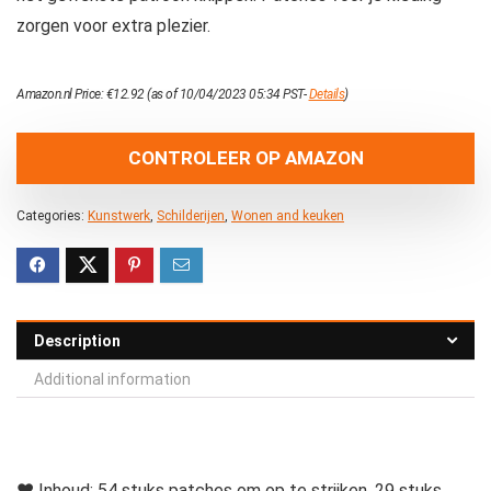
zorgen voor extra plezier.
Amazon.nl Price:
€
12.92
(as of 10/04/2023 05:34 PST-
Details
)
CONTROLEER OP AMAZON
Categories:
Kunstwerk
,
Schilderijen
,
Wonen and keuken
Description
Additional information
♥ Inhoud: 54 stuks patches om op te strijken, 29 stuks