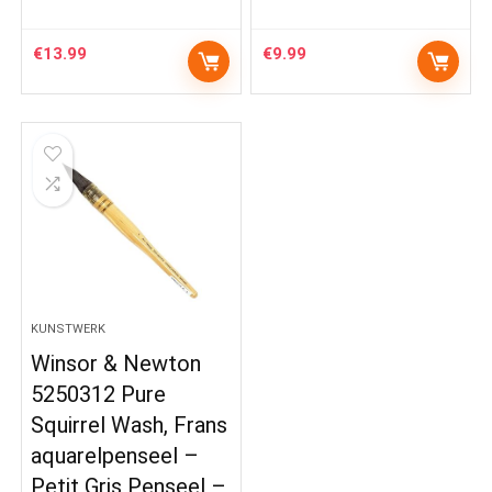
€
13.99
€
9.99
KUNSTWERK
Winsor & Newton
5250312 Pure
Squirrel Wash, Frans
aquarelpenseel –
Petit Gris Penseel –