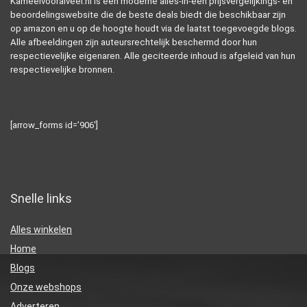
Kameelvooralveel.nl is een moderne alles-in-één prijsvergelijkings- en
beoordelingswebsite die de beste deals biedt die beschikbaar zijn
op amazon en u op de hoogte houdt via de laatst toegevoegde blogs.
Alle afbeeldingen zijn auteursrechtelijk beschermd door hun
respectievelijke eigenaren. Alle geciteerde inhoud is afgeleid van hun
respectievelijke bronnen.
[arrow_forms id=’906′]
Snelle links
Alles winkelen
Home
Blogs
Onze webshops
Adverteren