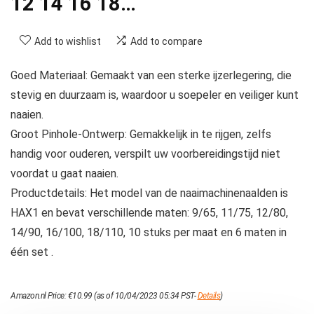
12 14 16 18…
Add to wishlist
Add to compare
Goed Materiaal: Gemaakt van een sterke ijzerlegering, die
stevig en duurzaam is, waardoor u soepeler en veiliger kunt
naaien.
Groot Pinhole-Ontwerp: Gemakkelijk in te rijgen, zelfs
handig voor ouderen, verspilt uw voorbereidingstijd niet
voordat u gaat naaien.
Productdetails: Het model van de naaimachinenaalden is
HAX1 en bevat verschillende maten: 9/65, 11/75, 12/80,
14/90, 16/100, 18/110, 10 stuks per maat en 6 maten in
één set .
Amazon.nl Price:
€
10.99
(as of 10/04/2023 05:34 PST-
Details
)