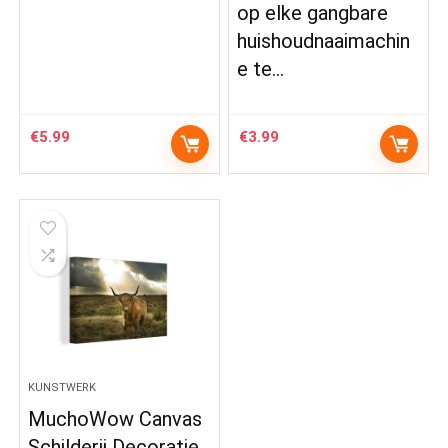
op elke gangbare
huishoudnaaimachin
e te…
€
5.99
€
3.99
KUNSTWERK
MuchoWow Canvas
Schilderij Decoratie