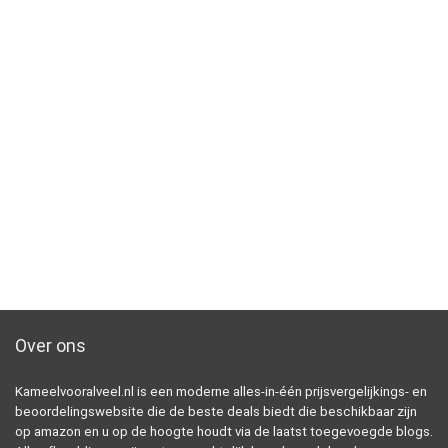
Over ons
Kameelvooralveel.nl is een moderne alles-in-één prijsvergelijkings- en
beoordelingswebsite die de beste deals biedt die beschikbaar zijn
op amazon en u op de hoogte houdt via de laatst toegevoegde blogs.