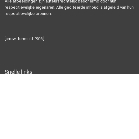
Alle afbeeldingen zijn auteursrechtelijk beschermd door hun
respectievelijke eigenaren. Alle geciteerde inhoud is afgeleid van hun
respectievelijke bronnen.
[arrow_forms id=’906′]
Snelle links
Alles winkelen
Home
Blogs
Onze webshops
Adverteren
Verklaringen