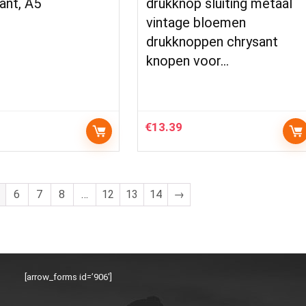
ant, A5
drukknop sluiting metaal
vintage bloemen
drukknoppen chrysant
knopen voor…
€
13.39
6
7
8
…
12
13
14
→
[arrow_forms id=’906′]