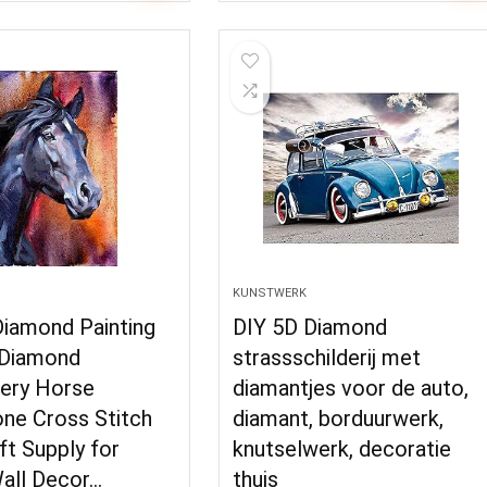
KUNSTWERK
Diamond Painting
DIY 5D Diamond
l Diamond
strassschilderij met
ery Horse
diamantjes voor de auto,
one Cross Stitch
diamant, borduurwerk,
ft Supply for
knutselwerk, decoratie
ll Decor…
thuis