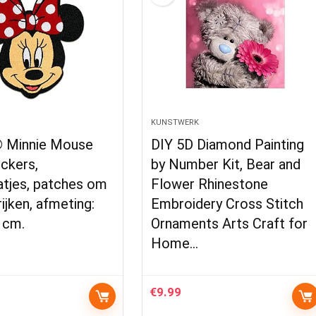
KUNSTWERK
© Minnie Mouse
DIY 5D Diamond Painting
ickers,
by Number Kit, Bear and
aatjes, patches om
Flower Rhinestone
rijken, afmeting:
Embroidery Cross Stitch
5 cm.
Ornaments Arts Craft for
Home…
€
9.99