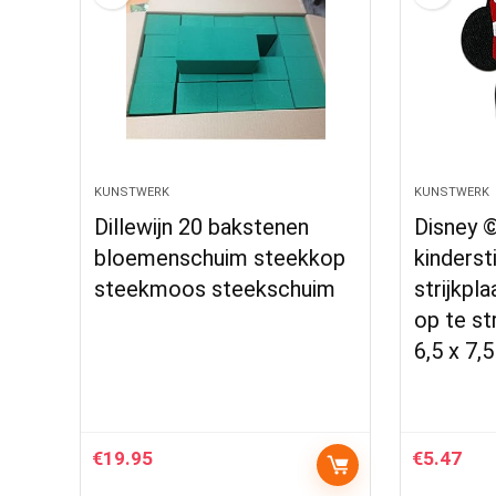
KUNSTWERK
KUNSTWERK
Dillewijn 20 bakstenen
Disney 
bloemenschuim steekkop
kinderst
steekmoos steekschuim
strijkpl
op te st
6,5 x 7,
€
19.95
€
5.47