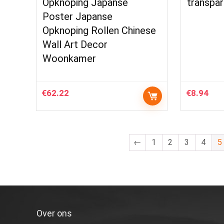
Opknoping Japanse
transpar
Poster Japanse
Opknoping Rollen Chinese
Wall Art Decor
Woonkamer
€
62.22
€
8.94
←
1
2
3
4
5
Over ons