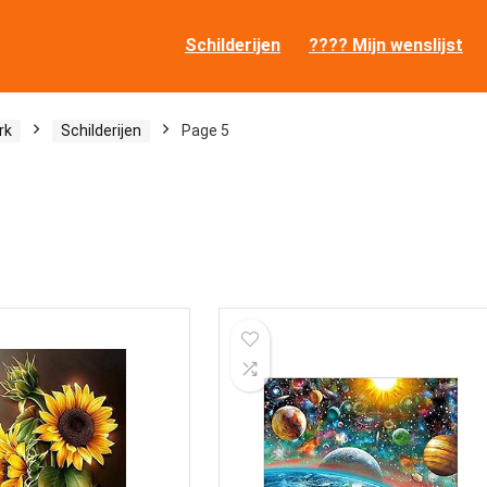
Schilderijen
???? Mijn wenslijst
rk
Schilderijen
Page 5