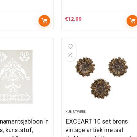
€
12.99
KUNSTWERK
namentsjabloon in
EXCEART 10 set brons
s, kunststof,
vintage antiek metaal