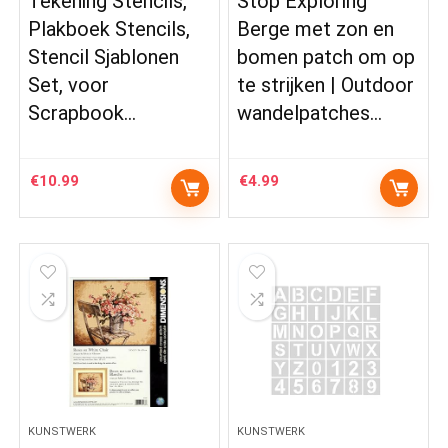
Tekening Stencils,
Stop Exploring
Plakboek Stencils,
Berge met zon en
Stencil Sjablonen
bomen patch om op
Set, voor
te strijken | Outdoor
Scrapbook…
wandelpatches…
€
10.99
€
4.99
KUNSTWERK
KUNSTWERK