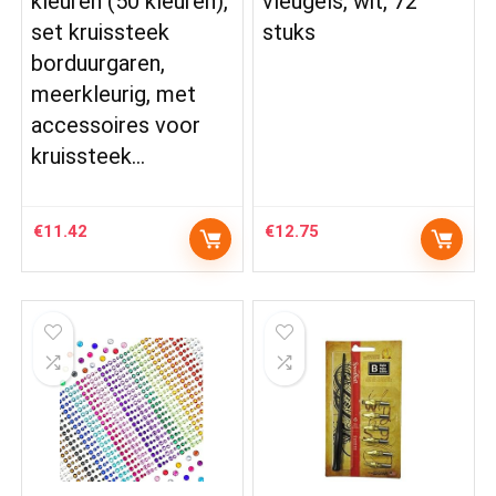
kleuren (50 kleuren),
vleugels, wit, 72
set kruissteek
stuks
borduurgaren,
meerkleurig, met
accessoires voor
kruissteek…
€
11.42
€
12.75